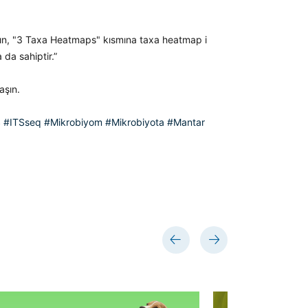
ırın, "3 Taxa Heatmaps" kısmına taxa heatmap i
 da sahiptir.”
aşın.
S
#ITSseq
#Mikrobiyom
#Mikrobiyota
#Mantar