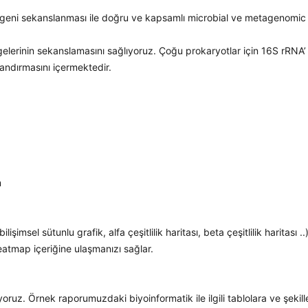
i sekanslanması ile doğru ve kapsamlı microbial ve metagenomic ve
rinin sekanslamasını sağlıyoruz. Çoğu prokaryotlar için 16S rRNA’ nın
ıflandırmasını içermektedir.
m
lişimsel sütunlu grafik, alfa çeşitlilik haritası, beta çeşitlilik harita
atmap içeriğine ulaşmanızı sağlar.
ruz. Örnek raporumuzdaki biyoinformatik ile ilgili tablolara ve şekille