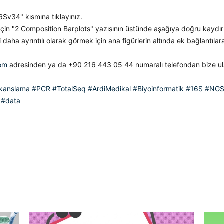
6Sv34" kısmına tıklayınız.
ek için "2 Composition Barplots" yazısının üstünde aşağıya doğru kayd
i daha ayrıntılı olarak görmek için ana figürlerin altında ek bağlantılara
om
adresinden ya da +90 216 443 05 44 numaralı telefondan bize ul
kanslama
#PCR
#TotalSeq
#ArdiMedikal
#Biyoinformatik
#16S
#NG
#data