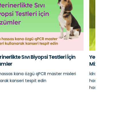
inerlikte Sıvı Biyopsi Testleri İçin
Yeni LYO-READY 
ümler
Mixleri
 hassas kana özgü qPCR master mixleri
İdrar örneklerinden 
narak kanseri tespit edin
hastalıklar, idrar yol
hastalıklar veya kans