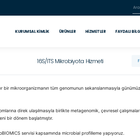
KURUMSAL KIMLIK
ÜRÜNLER
HIZMETLER
FAYDALI BILG
16S/ITS Mikrobiyota Hizmeti
F
 her bir mikroorganizmanın tüm genomunun sekanslanmasıyla günümüzd
mlarına direk ulaşılmasıyla birlikte metagenomik, çevresel çalışmala
yeni bir dönem başlatmıştır.
BIOMICS servisi kapsamında microbial profilleme yapıyoruz.