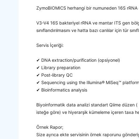
ZymoBIOMICS herhangi bir numuneden 16S rRNA gen
V3-V4 16S bakteriyel rRNA ve mantar ITS gen bölgele
sınıflandırılmasını ve hatta bazı canlılar için tür sın
Servis İçeriği:
✔ DNA extraction/purification (opsiyonel)
✔ Library preparation
✔ Post-library QC
✔ Sequencing using the Illumina® MiSeq™ platfor
✔ Bioinformatics analysis
Biyoinformatik data analizi standart Qiime düzen ( bi
isteğe göre) ve hiyerarşik kümeleme içeren taxa he
Örnek Rapor;
Size ayrıca ekte servisinin örnek raporunu gönderiyo