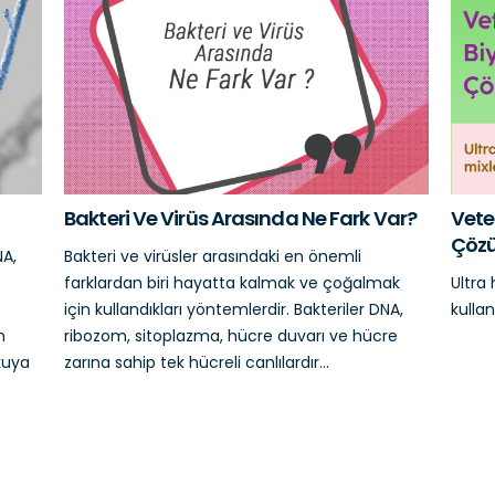
Bakteri Ve Virüs Arasında Ne Fark Var?
Veter
Çöz
NA,
Bakteri ve virüsler arasındaki en önemli
farklardan biri hayatta kalmak ve çoğalmak
Ultra
için kullandıkları yöntemlerdir. Bakteriler DNA,
kulla
n
ribozom, sitoplazma, hücre duvarı ve hücre
kuya
zarına sahip tek hücreli canlılardır...