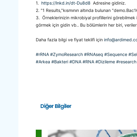
1.
https://lnkd.in/dt-Du8d8
Adresine gidiniz.
2. "1 Results,"kısmının altında bulunan "demo.Bac1
3. Örneklerinizin mikrobiyal profillerini görebilm
görmek için gidin vb.. Bu bölümlerin her biri, veriler
Daha fazla bilgi ve fiyat teklifi için
info@ardimed.c
#rRNA
#ZymoResearch
#RNAseq
#Sequence
#Se
#Arkea
#Bakteri
#DNA
#RNA
#Dizileme
#research
Diğer Bilgiler