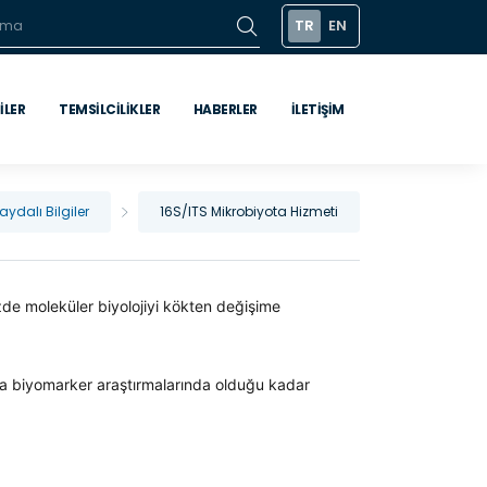
TR
EN
ILER
TEMSILCILIKLER
HABERLER
İLETIŞIM
aydalı Bilgiler
16S/ITS Mikrobiyota Hizmeti
e moleküler biyolojiyi kökten değişime
ra biyomarker araştırmalarında olduğu kadar