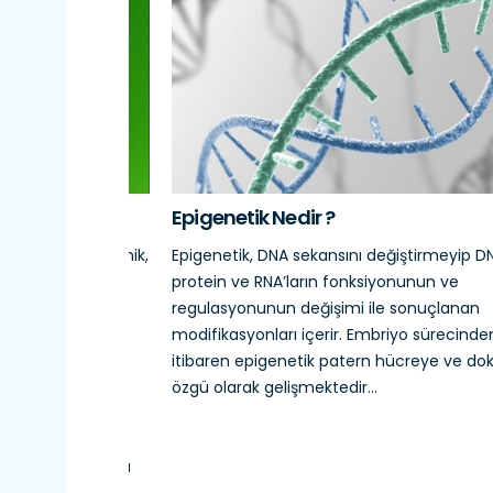
zmeti
Epigenetik Nedir ?
bilinen Mikrobiomik,
Epigenetik, DNA sekansını değiştirmeyip D
n tüm genomunun
protein ve RNA’ların fonksiyonunun ve
de moleküler
regulasyonunun değişimi ile sonuçlanan
ğratmıştır. Kendi
modifikasyonları içerir. Embriyo sürecinde
ganizmaların
itibaren epigenetik patern hücreye ve do
la birlikte
özgü olarak gelişmektedir...
ışmalara
a olduğu kadar
tlilik çalışmaları