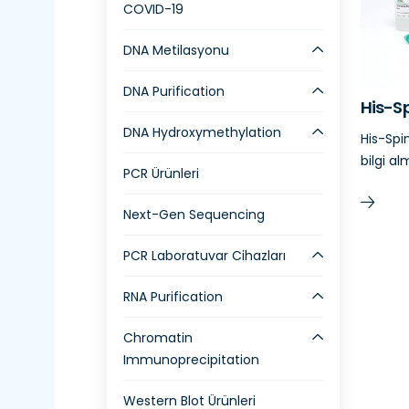
COVID-19
DNA Metilasyonu
DNA Purification
His-Sp
DNA Hydroxymethylation
His-Spi
bilgi al
PCR Ürünleri
Next-Gen Sequencing
PCR Laboratuvar Cihazları
RNA Purification
Chromatin
Immunoprecipitation
Western Blot Ürünleri