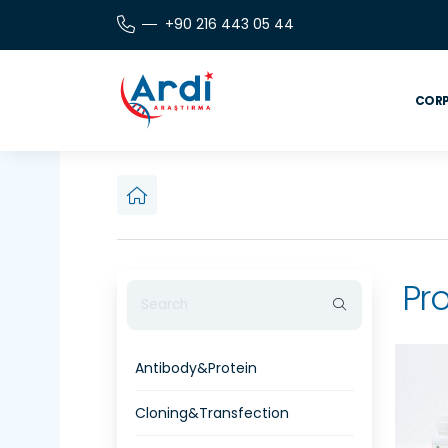
+90 216 443 05 44
CORP
Pro
Antibody&Protein
Cloning&Transfection