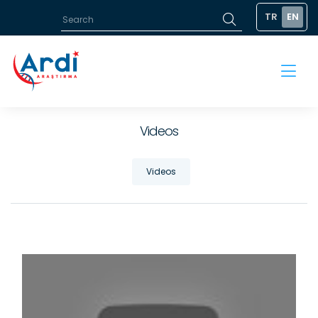
TR
EN
Videos
Videos