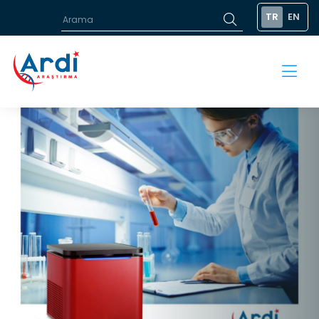
TR
EN