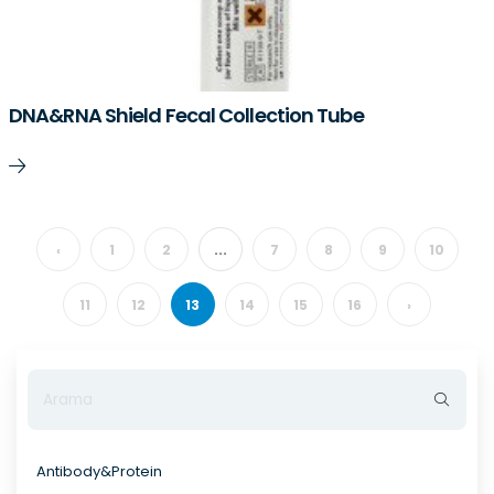
DNA&RNA Shield Fecal Collection Tube
‹
1
2
...
7
8
9
10
11
12
13
14
15
16
›
Antibody&Protein