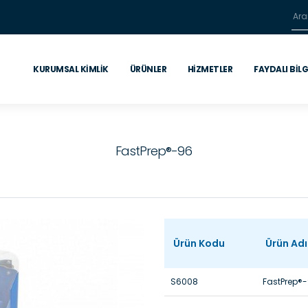
KURUMSAL KIMLIK
ÜRÜNLER
HIZMETLER
FAYDALI BILG
FastPrep®-96
Ürün Kodu
Ürün Adı
S6008
FastPrep®