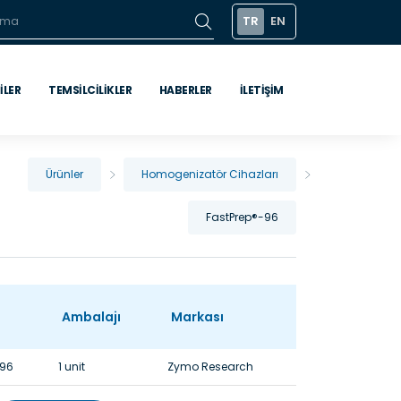
TR
EN
ILER
TEMSILCILIKLER
HABERLER
İLETIŞIM
Ürünler
Homogenizatör Cihazları
FastPrep®-96
Ambalajı
Markası
-96
1 unit
Zymo Research