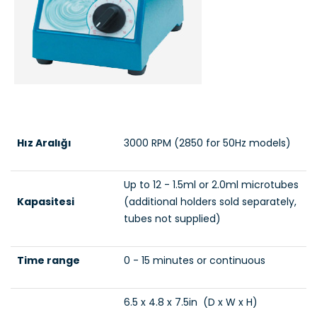
Hız Aralığı
3000 RPM (2850 for 50Hz models)
Up to 12 - 1.5ml or 2.0ml microtubes
Kapasitesi
(additional holders sold separately,
tubes not supplied)
Time range
0 - 15 minutes or continuous
6.5 x 4.8 x 7.5in (D x W x H)