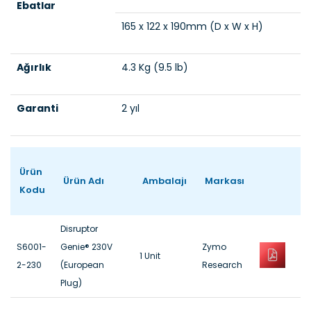
Ebatlar
165 x 122 x 190mm (D x W x H)
Ağırlık
4.3 Kg (9.5 lb)
Garanti
2 yıl
Ürün
Ürün Adı
Ambalajı
Markası
Kodu
Disruptor
S6001-
Genie® 230V
Zymo
1 Unit
2-230
(European
Research
Plug)